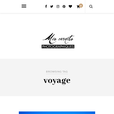
0
BROWSING TAG
voyage