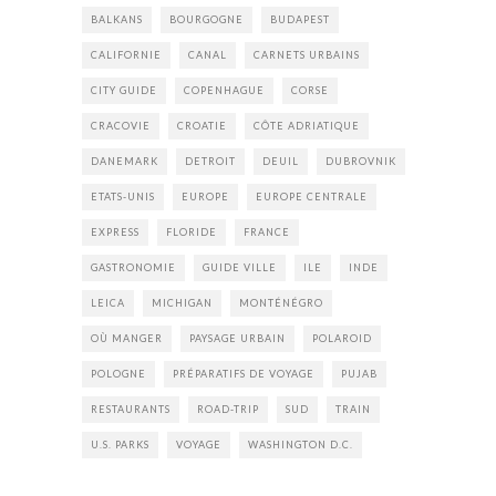
BALKANS
BOURGOGNE
BUDAPEST
CALIFORNIE
CANAL
CARNETS URBAINS
CITY GUIDE
COPENHAGUE
CORSE
CRACOVIE
CROATIE
CÔTE ADRIATIQUE
DANEMARK
DETROIT
DEUIL
DUBROVNIK
ETATS-UNIS
EUROPE
EUROPE CENTRALE
EXPRESS
FLORIDE
FRANCE
GASTRONOMIE
GUIDE VILLE
ILE
INDE
LEICA
MICHIGAN
MONTÉNÉGRO
OÙ MANGER
PAYSAGE URBAIN
POLAROID
POLOGNE
PRÉPARATIFS DE VOYAGE
PUJAB
RESTAURANTS
ROAD-TRIP
SUD
TRAIN
U.S. PARKS
VOYAGE
WASHINGTON D.C.