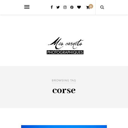
0
BROWSING TAG
corse