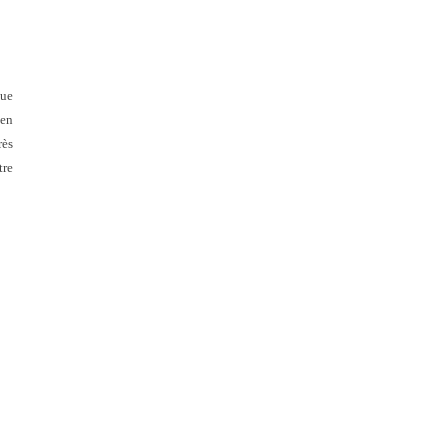
que
 en
rès
re