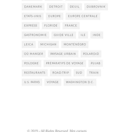
DANEMARK
DETROIT
DEUIL
DUBROVNIK
ETATS-UNIS
EUROPE
EUROPE CENTRALE
EXPRESS
FLORIDE
FRANCE
GASTRONOMIE
GUIDE VILLE
ILE
INDE
LEICA
MICHIGAN
MONTÉNÉGRO
OÙ MANGER
PAYSAGE URBAIN
POLAROID
POLOGNE
PRÉPARATIFS DE VOYAGE
PUJAB
RESTAURANTS
ROAD-TRIP
SUD
TRAIN
U.S. PARKS
VOYAGE
WASHINGTON D.C.
© 2019 - All Rights Reserved. Mes carnets