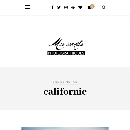
0
BROWSING TAG
californie