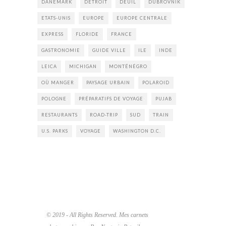
DANEMARK
DETROIT
DEUIL
DUBROVNIK
ETATS-UNIS
EUROPE
EUROPE CENTRALE
EXPRESS
FLORIDE
FRANCE
GASTRONOMIE
GUIDE VILLE
ILE
INDE
LEICA
MICHIGAN
MONTÉNÉGRO
OÙ MANGER
PAYSAGE URBAIN
POLAROID
POLOGNE
PRÉPARATIFS DE VOYAGE
PUJAB
RESTAURANTS
ROAD-TRIP
SUD
TRAIN
U.S. PARKS
VOYAGE
WASHINGTON D.C.
© 2019 - All Rights Reserved. Mes carnets