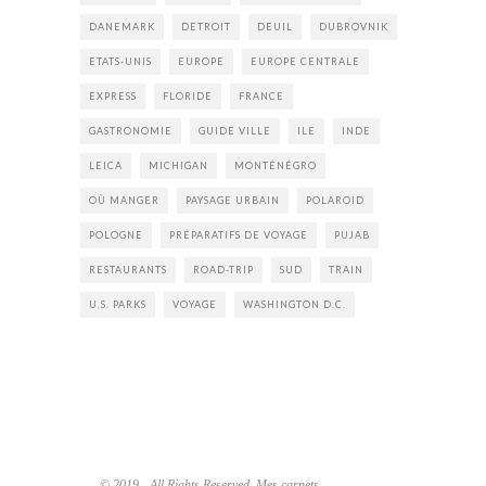
DANEMARK
DETROIT
DEUIL
DUBROVNIK
ETATS-UNIS
EUROPE
EUROPE CENTRALE
EXPRESS
FLORIDE
FRANCE
GASTRONOMIE
GUIDE VILLE
ILE
INDE
LEICA
MICHIGAN
MONTÉNÉGRO
OÙ MANGER
PAYSAGE URBAIN
POLAROID
POLOGNE
PRÉPARATIFS DE VOYAGE
PUJAB
RESTAURANTS
ROAD-TRIP
SUD
TRAIN
U.S. PARKS
VOYAGE
WASHINGTON D.C.
© 2019 - All Rights Reserved. Mes carnets