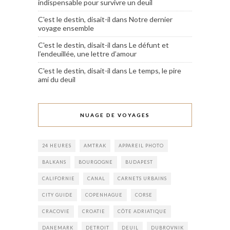
indispensable pour survivre un deuil
C'est le destin, disait-il
dans
Notre dernier
voyage ensemble
C'est le destin, disait-il
dans
Le défunt et
l’endeuillée, une lettre d’amour
C'est le destin, disait-il
dans
Le temps, le pire
ami du deuil
NUAGE DE VOYAGES
24 HEURES
AMTRAK
APPAREIL PHOTO
BALKANS
BOURGOGNE
BUDAPEST
CALIFORNIE
CANAL
CARNETS URBAINS
CITY GUIDE
COPENHAGUE
CORSE
CRACOVIE
CROATIE
CÔTE ADRIATIQUE
DANEMARK
DETROIT
DEUIL
DUBROVNIK