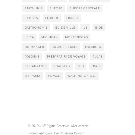
ETATS-UNIS
EUROPE
EUROPE CENTRALE
EXPRESS
FLORIDE
FRANCE
GASTRONOMIE
GUIDE VILLE
ILE
INDE
LEICA
MICHIGAN
MONTÉNÉGRO
OÙ MANGER
PAYSAGE URBAIN
POLAROID
POLOGNE
PRÉPARATIFS DE VOYAGE
PUJAB
RESTAURANTS
ROAD-TRIP
SUD
TRAIN
U.S. PARKS
VOYAGE
WASHINGTON D.C.
© 2019 - All Rights Reserved. Mes carnets
photographiques. Par Nastasia Peteuil.