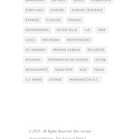
DANEMARK
DETROIT
DEUIL
DUBROVNIK
ETATS-UNIS
EUROPE
EUROPE CENTRALE
EXPRESS
FLORIDE
FRANCE
GASTRONOMIE
GUIDE VILLE
ILE
INDE
LEICA
MICHIGAN
MONTÉNÉGRO
OÙ MANGER
PAYSAGE URBAIN
POLAROID
POLOGNE
PRÉPARATIFS DE VOYAGE
PUJAB
RESTAURANTS
ROAD-TRIP
SUD
TRAIN
U.S. PARKS
VOYAGE
WASHINGTON D.C.
© 2019 - All Rights Reserved. Mes carnets
photographiques. Par Nastasia Peteuil.