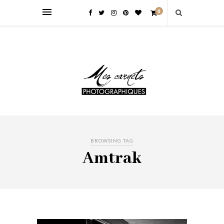
0
BROWSING TAG
Amtrak