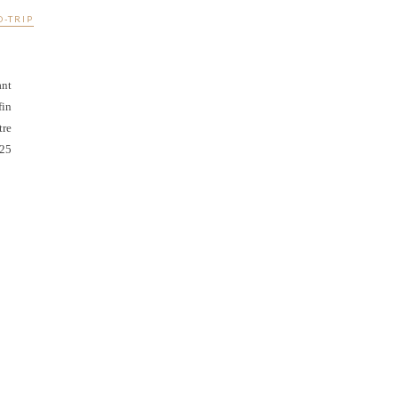
D-TRIP
ant
fin
tre
25