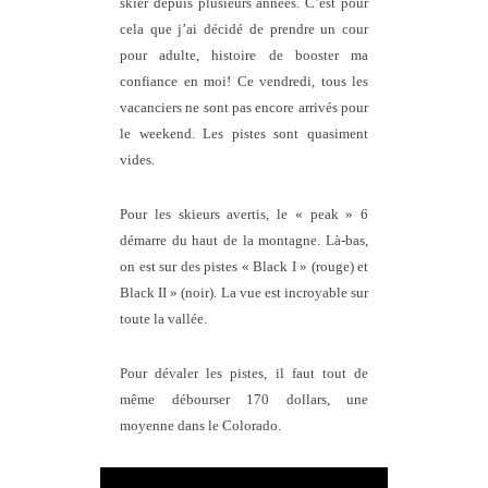
skier depuis plusieurs années. C’est pour
cela que j’ai décidé de prendre un cour
pour adulte, histoire de booster ma
confiance en moi! Ce vendredi, tous les
vacanciers ne sont pas encore arrivés pour
le weekend. Les pistes sont quasiment
vides.
Pour les skieurs avertis, le « peak » 6
démarre du haut de la montagne. Là-bas,
on est sur des pistes « Black I » (rouge) et
Black II » (noir). La vue est incroyable sur
toute la vallée.
Pour dévaler les pistes, il faut tout de
même débourser 170 dollars, une
moyenne dans le Colorado.