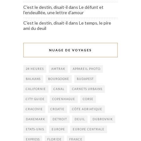
C'est le destin, disait-il
dans
Le défunt et
l’endeuillée, une lettre d’amour
C'est le destin, disait-il
dans
Le temps, le pire
ami du deuil
NUAGE DE VOYAGES
24 HEURES
AMTRAK
APPAREIL PHOTO
BALKANS
BOURGOGNE
BUDAPEST
CALIFORNIE
CANAL
CARNETS URBAINS
CITY GUIDE
COPENHAGUE
CORSE
CRACOVIE
CROATIE
CÔTE ADRIATIQUE
DANEMARK
DETROIT
DEUIL
DUBROVNIK
ETATS-UNIS
EUROPE
EUROPE CENTRALE
EXPRESS
FLORIDE
FRANCE