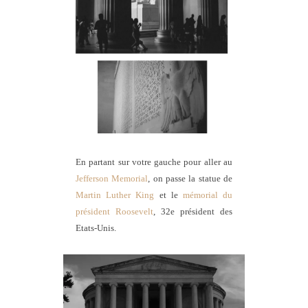
En partant sur votre gauche pour aller au
Jefferson Memorial
, on passe la statue de
Martin Luther King
et le
mémorial du
président Roosevelt
, 32e président des
Etats-Unis.