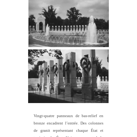
Vingt-quatre panneaux de bas-relief en
bronze encadrent l’entrée. Des colonnes
de granit représentant chaque État et