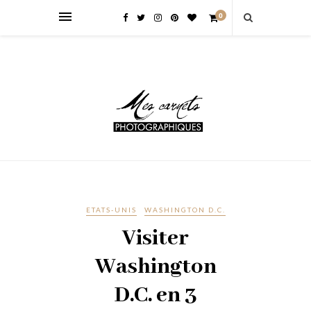
0
ETATS-UNIS
WASHINGTON D.C.
Visiter
Washington
D.C. en 3