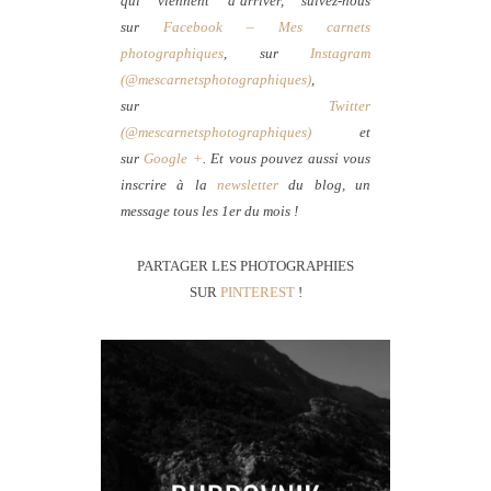
qui viennent d’arriver, suivez-nous
sur
Facebook – Mes carnets
photographiques
, sur
Instagram
(@mescarnetsphotographiques)
,
sur
Twitter
(@mescarnetsphotographiques)
et
sur
Google +
. Et vous pouvez aussi vous
inscrire à la
newsletter
du blog, un
message tous les 1er du mois !
PARTAGER LES PHOTOGRAPHIES
SUR
PINTEREST
!