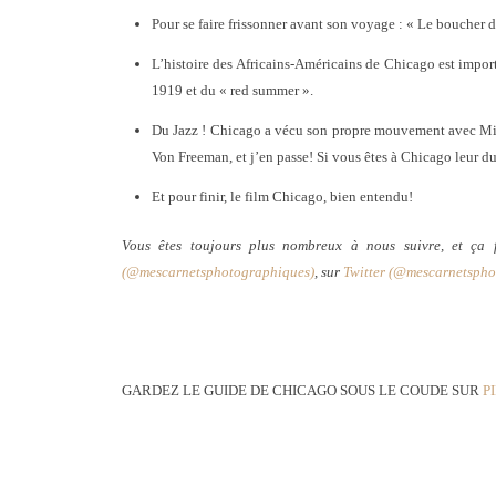
Pour se faire frissonner avant son voyage : « Le boucher
L’histoire des Africains-Américains de Chicago est importa
1919 et du « red summer ».
Du Jazz ! Chicago a vécu son propre mouvement avec Mil
Von Freeman, et j’en passe! Si vous êtes à Chicago leur du
Et pour finir, le film Chicago, bien entendu!
Vous êtes toujours plus nombreux à nous suivre, et ça f
(@mescarnetsphotographiques)
, sur
Twitter (@mescarnetsph
GARDEZ LE GUIDE DE CHICAGO SOUS LE COUDE SUR
P